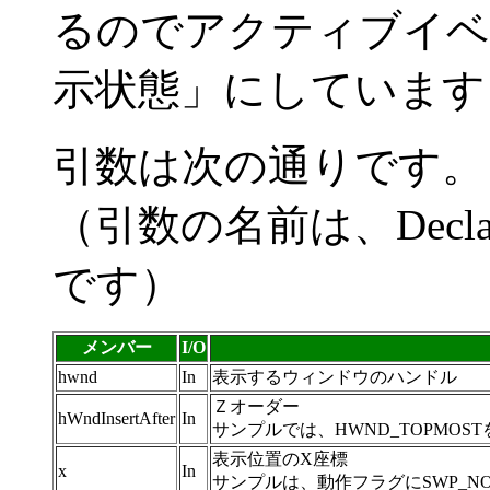
るのでアクティブイベ
示状態」にしています
引数は次の通りです。
（引数の名前は、Declar
です）
メンバー
I/O
hwnd
In
表示するウィンドウのハンドル
Ｚオーダー
hWndInsertAfter
In
サンプルでは、HWND_TOPMO
表示位置のX座標
x
In
サンプルは、動作フラグにSWP_N